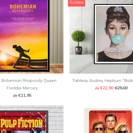
Soldes
r Bohemian Rhapsody Queen
Tableau Audrey Hepburn "Bub
Freddie Mercury
€22,90
€25,00
de
€21,95
de