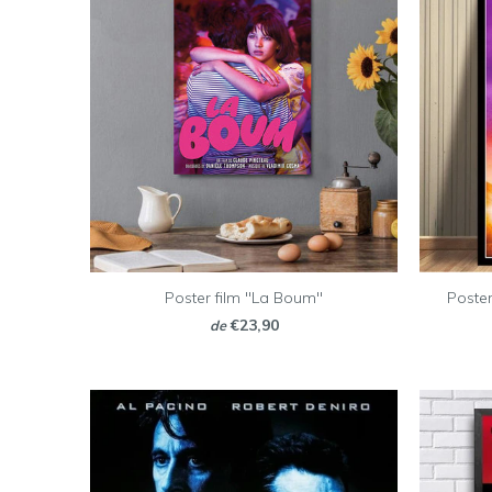
Poster film "La Boum"
Poste
€23,90
de