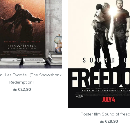
ilm "Les Evadés" (The Shawshank
Redemption)
€22,90
de
Poster film Sound of fre
€29,90
de